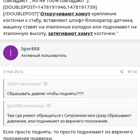
совпадают", но не 100% совпадают :).
[DOUBLEPOST=1478191946,1478191739]
[/DOUBLEPOST]"
Откручивают хомут
крепления
косточки к стабу, вставляют штифт-блокиратор датчика,
машину ставят на эталонные колодки или поднимают на
эталонную высоту,
затягивают хомут
косточки."
Igor888
I
Активный пользователь
3 Ноя 2016
#154
ZIGGY написал(а):
Сбрасывать давляк чтобы поднять????
Igor888 написал(а):
Там где умеют обращаться с Ситроеном или сразу сбрасывают
давление, или поднимают из верхнего положения.
Если просто поднять- то просто поднимают из верхнего
положения подвески.