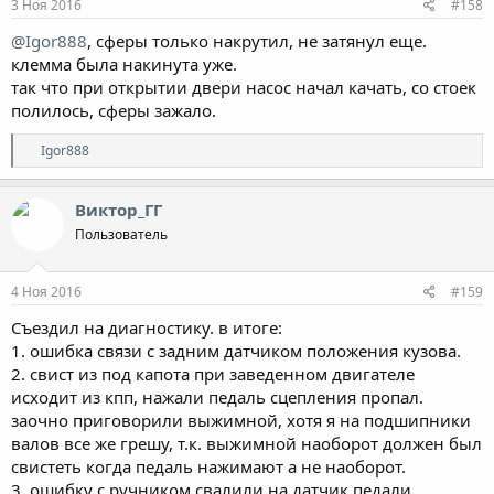
3 Ноя 2016
#158
@Igor888
, сферы только накрутил, не затянул еще.
клемма была накинута уже.
так что при открытии двери насос начал качать, со стоек
полилось, сферы зажало.
Р
Igor888
е
а
к
Виктор_ГГ
ц
Пользователь
и
и
:
4 Ноя 2016
#159
Съездил на диагностику. в итоге:
1. ошибка связи с задним датчиком положения кузова.
2. свист из под капота при заведенном двигателе
исходит из кпп, нажали педаль сцепления пропал.
заочно приговорили выжимной, хотя я на подшипники
валов все же грешу, т.к. выжимной наоборот должен был
свистеть когда педаль нажимают а не наоборот.
3. ошибку с ручником свалили на датчик педали