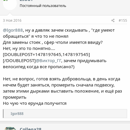
Постоянный пользователь
3 Ноя 2016
#155
@Igor888
, ну а давляк зачем скидывать , "где умеют
обращаться" я что то не понял
Для замены стоек , сфер чтоли имеется ввиду?
Нет, ну это то понятно....
[DOUBLEPOST=1478197645,1478197545]
[/DOUBLEPOST]
@Виктор_ГГ
, зачем придумывать
велосипед когда все прописано?)
Нет, не вопрос, готов взять добровольца, в день когда
нечем будет заняться, промерить сначала подвеску,
затем этими дырками выставить положение, и ещё раз
промерить
Но чую что ерунда получится
Р
Igor888
е
а
к
Collega28