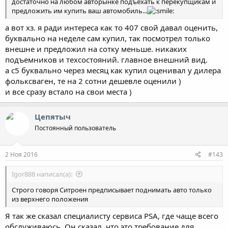
достаточно на любом авторынке подъехать к перекупщикам и
предложить им купить ваш автомобиль...
а вот хз. я ради интереса как то 407 свой давал оценить,
буквально на неделе сам купил, так посмотрел только
внешне и предложил на сотку меньше. никаких
подъемников и техсостояний. главное внешний вид.
а с5 буквально через месяц как купил оценивал у дилера
фольксваген, те на 2 сотни дешевле оценили )
и все сразу встало на свои места )
Цепятыч
Постоянный пользователь
2 Ноя 2016
#143
Igor888 написал(а):
Строго говоря Ситроен предписывает поднимать авто только
из верхнего положения
Я так же сказал специалисту сервиса PSA, где чаще всего
обслуживаюсь. Он сказал, что это требование для