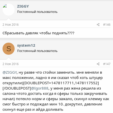
ZIGGY
Постоянный пользователь
2 Ноя 2016
#146
Сбрасывать давляк чтобы поднять????
system12
S
Постоянный пользователь
2 Ноя 2016
#147
@ZIGGY
, ну разве что стойки заменить. мне меняли в
макс положении, ладно я им сказал чтоб хоть штуцер
открутили)[DOUBLEPOST=1478117711,1478117552]
[/DOUBLEPOST]
@Igor888
, у меня раз жена решила из
салона чтото достать когда я сферы только закручивать
начал) потекло норм и сферы зажало, скинул клемму как
смог быстро и подождал мин 10. докрутил, давление
скинул еще раз и айда доливать