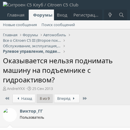
Главная
Форумы
Вход
Что нового?
Регистрация
Пользовател
Новые сообщения
Поиск сообщений
Главная
Форумы
Автомобиль
Все о Citroen C5 III (Второе поколение)
Обслуживание, эксплуатация, ремонт
Рулевое управление, подвеска, ходовая
Оказывается нельзя поднимать
машину на подъемнике с
гидроактивом?
А
Д
AndreiYXX
25 Сен 2013
в
а
First
Last
Назад
8 из 9
Вперёд
т
т
о
а
р
н
Виктор_ГГ
т
а
Пользователь
е
ч
м
а