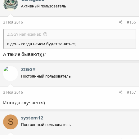
ц
Активный пользователь
и
и
:
3 Ноя 2016
#156
ZIGGY написал(а):
в день когда нечем будет заняться,
А такие бывают)))?
ZIGGY
Постоянный пользователь
3 Ноя 2016
#157
Иногда случается)
system12
S
Постоянный пользователь