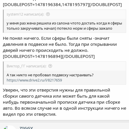
[DOUBLEPOST=1478196384,1478195797][/DOUBLEPOST]
system12 написал(а):
у меня раз жена решила из салона чтото достать когда я сферы
только закручивать начал) потекло норм и сферы зажало
Не понял ничего. Если сферы были сняты -значит
давления в подвеске не было. Тогда при открывании
дверей ничего происходить не должно.
[DOUBLEPOST=1478196894][/DOUBLEPOST]
Виктор_ГГ написал(а):
А так никто не пробовал подвеску настраивать?
https://www.drive2.ru/l/8217659
Уверен, что эти отверстия нужны для правильной
сборки самого датчика или может быть для какой
нибудь первоначальной прописке датчика при сборке
авто. Во всяком случае ни в одной инструкции ничего не
видел про эти отверстия.
ZIGGY