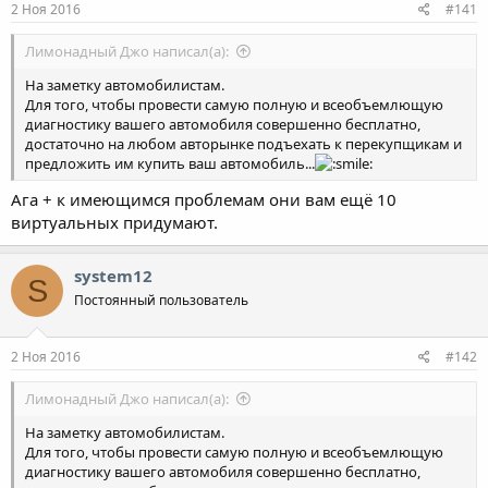
ы
л
2 Ноя 2016
#141
а
Лимонадный Джо написал(а):
На заметку автомобилистам.
Для того, чтобы провести самую полную и всеобъемлющую
диагностику вашего автомобиля совершенно бесплатно,
достаточно на любом авторынке подъехать к перекупщикам и
предложить им купить ваш автомобиль...
Ага + к имеющимся проблемам они вам ещё 10
виртуальных придумают.
system12
S
Постоянный пользователь
2 Ноя 2016
#142
Лимонадный Джо написал(а):
На заметку автомобилистам.
Для того, чтобы провести самую полную и всеобъемлющую
диагностику вашего автомобиля совершенно бесплатно,