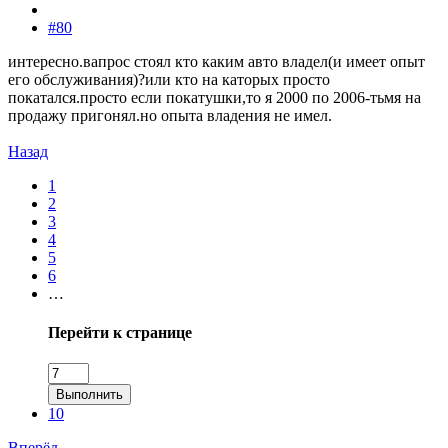
#80
интересно.вапрос стоял кто каким авто владел(и имеет опыт
его обслуживания)?или кто на каторых просто
покатался.просто если покатушки,то я 2000 по 2006-тьмя на
продажу пригонял.но опыта владения не имел.
Назад
1
2
3
4
5
6
…
Перейти к странице
Выполнить
10
Вперёд