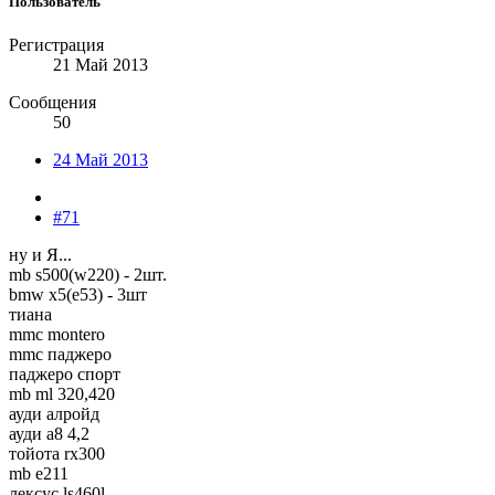
Пользователь
Регистрация
21 Май 2013
Сообщения
50
24 Май 2013
#71
ну и Я...
mb s500(w220) - 2шт.
bmw x5(e53) - 3шт
тиана
mmc montero
mmc паджеро
паджеро спорт
mb ml 320,420
ауди алройд
ауди а8 4,2
тойота rx300
mb e211
лексус ls460l