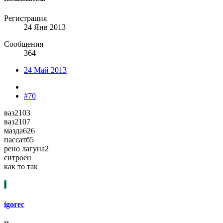
Регистрация
24 Янв 2013
Сообщения
364
24 Май 2013
#70
ваз2103
ваз2107
мазда626
пассатб5
рено лагуна2
ситроен
как то так
I
igorec