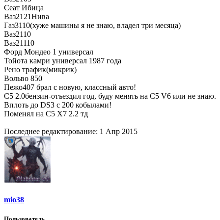
Сеат Ибица
Ваз2121Нива
Газ3110(хуже машины я не знаю, владел три месяца)
Ваз2110
Ваз21110
Форд Мондео 1 универсал
Тойота камри универсал 1987 года
Рено трафик(микрик)
Вольво 850
Пежо407 брал с новую, классный авто!
С5 2.0бензин-отъездил год, буду менять на С5 V6 или не знаю.
Вплоть до DS3 c 200 кобылами!
Поменял на С5 Х7 2.2 тд
Последнее редактирование:
1 Апр 2015
mio38
Пользователь