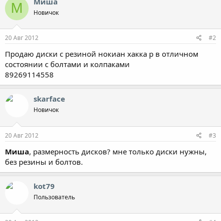
Миша
М
Новичок
20 Авг 2012
#2
Продаю диски с резиной нокиан хакка р в отличном
состоянии с болтами и колпаками
89269114558
skarface
Новичок
20 Авг 2012
#3
Миша
, размерность дисков? мне только диски нужны,
без резины и болтов.
kot79
Пользователь