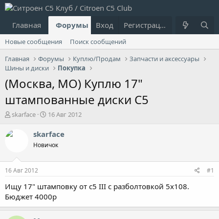
Главная
Форумы
Вход
Что нового?
Регистрация
Пользовател
Новые сообщения
Поиск сообщений
Главная
Форумы
Куплю/Продам
Запчасти и аксессуары
Шины и диски
Покупка
(Москва, МО) Куплю 17"
штампованные диски С5
А
Д
skarface
16 Авг 2012
в
а
т
т
skarface
о
а
Новичок
р
н
т
а
е
ч
16 Авг 2012
#1
м
а
ы
л
Ищу 17" штамповку от с5 III с разболтовкой 5х108.
а
Бюджет 4000р