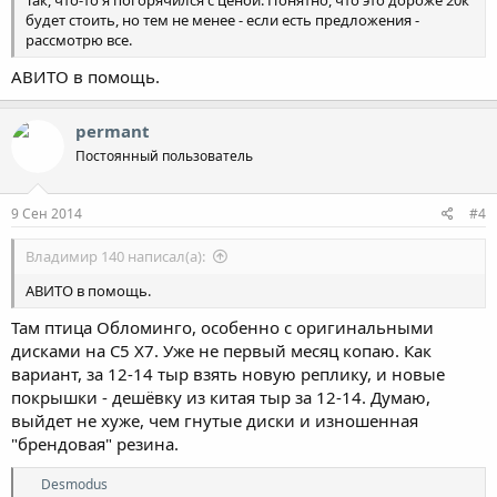
будет стоить, но тем не менее - если есть предложения -
рассмотрю все.
АВИТО в помощь.
permant
Постоянный пользователь
9 Сен 2014
#4
Владимир 140 написал(а):
АВИТО в помощь.
Там птица Обломинго, особенно с оригинальными
дисками на C5 X7. Уже не первый месяц копаю. Как
вариант, за 12-14 тыр взять новую реплику, и новые
покрышки - дешёвку из китая тыр за 12-14. Думаю,
выйдет не хуже, чем гнутые диски и изношенная
"брендовая" резина.
Р
Desmodus