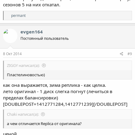
сезонов 5 на них откатал.
Р
permant
е
а
к
evgen164
ц
Постоянный пользователь
и
и
:
8 Окт 2014
#9
ZIGGY написал(а):
Пластелиновостью)
как она выражается, зима реплика - как целка.
лето оригинал - 1 диск слегка погнут (лечиться в
пределах балансировки)
[DOUBLEPOST=1412771284,1412771239][/DOUBLEPOST]
Chaki написал(а):
а чем отличается Replica от оригинала?
ценой,