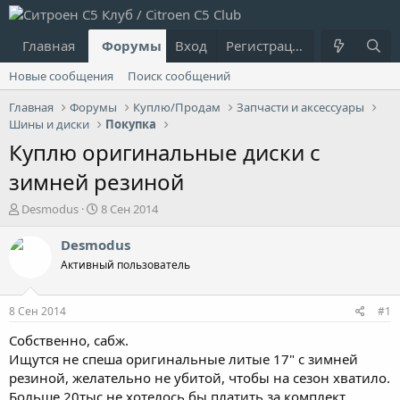
Главная
Форумы
Вход
Что нового?
Регистрация
Пользовател
Новые сообщения
Поиск сообщений
Главная
Форумы
Куплю/Продам
Запчасти и аксессуары
Шины и диски
Покупка
Куплю оригинальные диски с
зимней резиной
А
Д
Desmodus
8 Сен 2014
в
а
т
т
Desmodus
о
а
Активный пользователь
р
н
т
а
е
ч
8 Сен 2014
#1
м
а
ы
л
Собственно, сабж.
а
Ищутся не спеша оригинальные литые 17" с зимней
резиной, желательно не убитой, чтобы на сезон хватило.
Больше 20тыс не хотелось бы платить за комплект