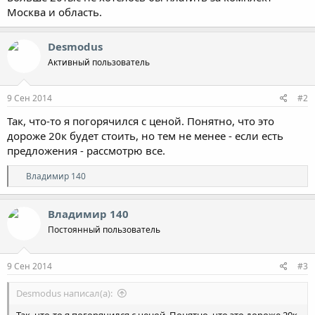
Москва и область.
Desmodus
Активный пользователь
9 Сен 2014
#2
Так, что-то я погорячился с ценой. Понятно, что это
дороже 20к будет стоить, но тем не менее - если есть
предложения - рассмотрю все.
Р
Владимир 140
е
а
к
Владимир 140
ц
Постоянный пользователь
и
и
:
9 Сен 2014
#3
Desmodus написал(а):
Так, что-то я погорячился с ценой. Понятно, что это дороже 20к