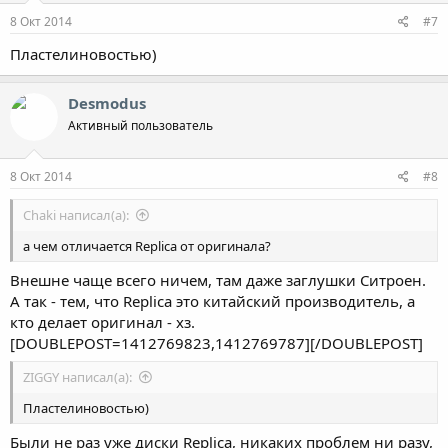
8 Окт 2014
#7
Пластелиновостью)
Desmodus
Активный пользователь
8 Окт 2014
#8
Chaki написал(а):
а чем отличается Replica от оригинала?
Внешне чаще всего ничем, там даже заглушки Ситроен.
А так - тем, что Replica это китайский производитель, а
кто делает оригинал - хз.
[DOUBLEPOST=1412769823,1412769787][/DOUBLEPOST]
ZIGGY написал(а):
Пластелиновостью)
Были не раз уже диски Replica, никаких проблем ни разу,