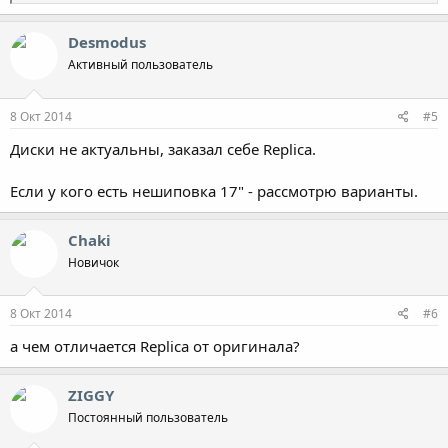
е
а
к
Desmodus
ц
Активный пользователь
и
и
:
8 Окт 2014
#5
Диски не актуальны, заказал себе Replica.
Если у кого есть нешиповка 17" - рассмотрю варианты.
Chaki
Новичок
8 Окт 2014
#6
а чем отличается Replica от оригинала?
ZIGGY
Постоянный пользователь