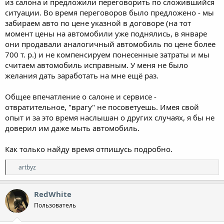
из салона и предложили переговорить по сложившийся
ситуации. Во время переговоров было предложено - мы
забираем авто по цене указной в договоре (на тот
момент цены на автомобили уже поднялись, в январе
они продавали аналогичный автомобиль по цене более
700 т. р.) и не компенсируем понесенные затраты и мы
считаем автомобиль исправным. У меня не было
желания дать заработать на мне ещё раз.
Общее впечатление о салоне и сервисе -
отвратительное, "врагу" не посоветуешь. Имея свой
опыт и за это время наслышан о других случаях, я бы не
доверил им даже мыть автомобиль.
Как только найду время отпишусь подробно.
Р
artbyz
е
а
к
RedWhite
ц
Пользователь
и
и
: