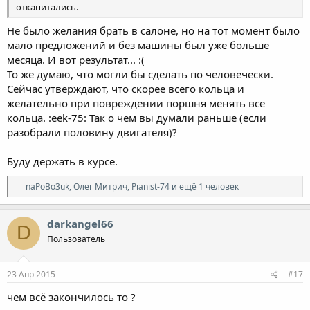
откапитались.
Не было желания брать в салоне, но на тот момент было
мало предложений и без машины был уже больше
месяца. И вот результат... :(
То же думаю, что могли бы сделать по человечески.
Сейчас утверждают, что скорее всего кольца и
желательно при повреждении поршня менять все
кольца. :eek-75: Так о чем вы думали раньше (если
разобрали половину двигателя)?
Буду держать в курсе.
Р
naPoBo3uk
,
Олег Митрич
,
Pianist-74
и ещё 1 человек
е
а
к
darkangel66
D
ц
Пользователь
и
и
:
23 Апр 2015
#17
чем всё закончилось то ?