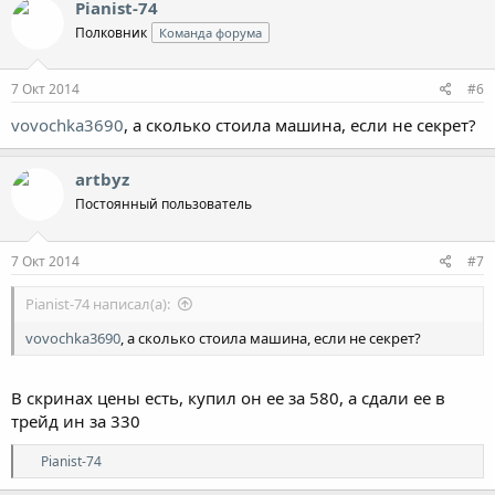
Pianist-74
Полковник
Команда форума
7 Окт 2014
#6
vovochka3690
, а сколько стоила машина, если не секрет?
artbyz
Постоянный пользователь
7 Окт 2014
#7
Pianist-74 написал(а):
vovochka3690
, а сколько стоила машина, если не секрет?
В скринах цены есть, купил он ее за 580, а сдали ее в
трейд ин за 330
Р
Pianist-74
е
а