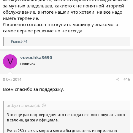
за мутных владельцев, какието с не понятной иторией
обслуживание, в итоге нашли что хотели, на все надо
иметь терпение.
Я конечно согласен что купить машину у знакомого
самое верное решение но не всегда
Р
Pianist-74
е
а
к
vovochka3690
V
ц
Новичок
и
и
:
8 Окт 2014
#16
Всем спасибо за поддержку.
artbyz написал(а):
Это еще раз подтверждает что не когда не стоит покупать авто
в салоне, да же у официала.
Ps: за 250 тысячь моржи могли бы двигатель и нормально