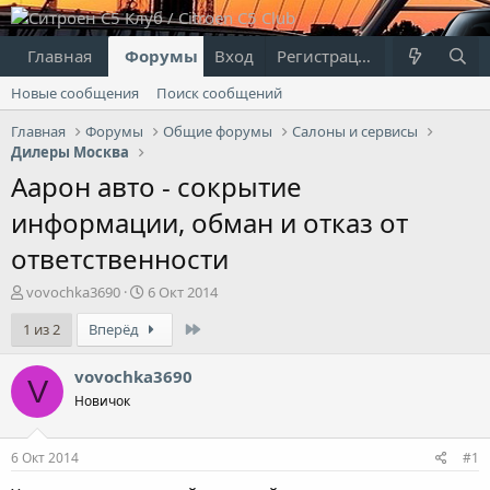
Главная
Форумы
Вход
Что нового?
Регистрация
Пользовател
Новые сообщения
Поиск сообщений
Главная
Форумы
Общие форумы
Салоны и сервисы
Дилеры Москва
Аарон авто - сокрытие
информации, обман и отказ от
ответственности
А
Д
vovochka3690
6 Окт 2014
в
а
Last
1 из 2
Вперёд
т
т
о
а
р
н
vovochka3690
V
т
а
Новичок
е
ч
м
а
ы
л
6 Окт 2014
#1
а