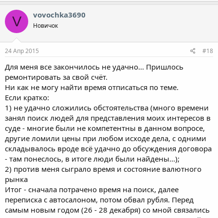
vovochka3690
V
Новичок
24 Апр 2015
#18
Для меня все закончилось не удачно... Пришлось
ремонтировать за свой счёт.
Ни как не могу найти время отписаться по теме.
Если кратко:
1) не удачно сложились обстоятельства (много времени
занял поиск людей для представления моих интересов в
суде - многие были не компетентны в данном вопросе,
другие ломили цены при любом исходе дела, с одними
складывалось вроде всё удачно до обсуждения договора
- там понеслось, в итоге люди были найдены...);
2) против меня сыграло время и состояние валютного
рынка
Итог - сначала потрачено время на поиск, далее
переписка с автосалоном, потом обвал рубля. Перед
самым новым годом (26 - 28 декабря) со мной связались