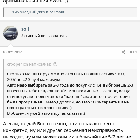
оригинальный вид охоты ))
Р
Лимонадный Джо
и
permant
е
а
к
soll
ц
Активный пользователь
и
и
:
8 Окт 2014
#14
croopenich написал(а):
Сколько машин с рук можно отогнать на диагностику? 100,
200? нет..2-3 ну 4 максимум.
Авто надо выбирать за 2-3 года до покупки :) Т.е. выбираешь 2-3
известных тебе владельцев (или знакомишься в салоне, когда
они покупают новый авто) и "пасешь" свои авто, чтоб история
была прозрачная... Метод долгий, но зато 100% гарантия и не
надо тратиться на диагностику :)
В общем, я уже 2 авто пасу,так сказать :)
А если, не дай Бог конечно, они попадают в дтп
конкретно, ну или другая серьезная неисправность
выходит, ну или может они их в ближайшие 5-7 лет не