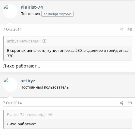
к
Pianist-74
ц
Полковник
Команда форума
и
и
:
7 Окт 2014
#8
artbyz написал(а):
В скринах цены есть, купил он ее за 580, а сдали ее в трейд ин за
330
Лихо работают...
artbyz
Постоянный пользователь
7 Окт 2014
#9
Pianist-74 написал(а):
Лихо работают...