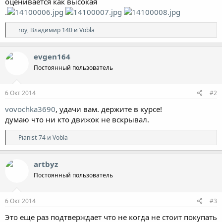
оценивается как высокая
.
Р
roy
,
Владимир 140
и
Vobla
е
а
к
evgen164
ц
Постоянный пользователь
и
и
:
6 Окт 2014
#2
vovochka3690
, удачи вам. держите в курсе!
думаю что ни кто движок не вскрывал.
Р
Pianist-74
и
Vobla
е
а
к
artbyz
ц
Постоянный пользователь
и
и
:
6 Окт 2014
#3
Это еще раз подтверждает что не когда не стоит покупать