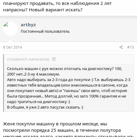
планируют продавать, то все наблюдения 2 лет
напрасны? Новый вариант искать?
artbyz
Постоянный пользователь
8 Окт 2014
#15
croopenich написал(а):
Сколько машин с рук можно отогнать на диагностику? 100,
200? нет..2-3 ну 4 максимум.
Авто надо выбирать за 2-3 года до покупки :) Т.е. выбираешь 2-3
известных тебе владельцев (или знакомишься в салоне, когда
они покупают новый авто) и "пасешь" свои авто, чтоб история
была прозрачная... Метод долгий, но зато 100% гарантия и не
надо тратиться на диагностику :)
В общем, я уже 2 авто пасу,так сказать :)
Жене покупли машину в прошлом месяце, мы
посмотрели порядка 25 машин, в течении полутора
месяцев искали долго, какието варианты откидывали из-