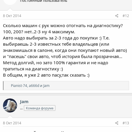
Постоянный пользователь
8 Окт 2014
#12
Сколько машин с рук можно отогнать на диагностику?
100, 200? нет..2-3 ну 4 максимум.
Авто надо выбирать за 2-3 года до покупки :) Т.е.
выбираешь 2-3 известных тебе владельцев (или
знакомишься в салоне, когда они покупают новый авто)
и "пасешь" свои авто, чтоб история была прозрачная...
Метод долгий, но зато 100% гарантия и не надо
тратиться на диагностику :)
В общем, я уже 2 авто пасу,так сказать :)
Р
Pianist-74
,
a666d
и
Jam
е
а
к
Jam
ц
...
Команда форума
и
и
:
8 Окт 2014
#13