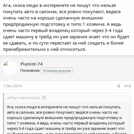
Ага, скока люди в интеренете не пишут что нельзя
покупать авто в салонах, все ровно покупают, ведяся
очень часто на хорошо сделанную внешнию
предпродажную подготовку и типо 1 хозяина. А ведь
очень часто первый владелец который через 3-4 года
сдает машину в трейд ин уже зарание знает что он будет
ее сдавать, и по сути перестает за ней следить и более
пренебрежительно к ней относиться.
Pianist-74
Полковник
Команда форума
7 Окт 2014
#10
artbyz написал(а):
Ага, скока люди в интеренете не пишут что нельзя покупать
авто в салонах, все ровно покупают, ведяся очень часто на
хорошо сделанную внешнию предпродажную подготовку и
типо 1 хозяина. А ведь очень часто первый владелец который
через 3-4 года сдает машину в трейд ин уже зарание знает что
он будет ее сдавать, и по сути перестает за ней следить и более