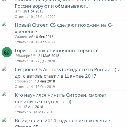
России воруют и обманывают...
Jam
28 Ноя 2013
Ответы
10
28 Сен 2022
Новый Citroen C5 сделают похожим на C-
xperience
Славентий
8 Дек 2016
Ответы
19
19 Апр 2021
Горит значок стояночного тормоза!
@
@Валерий@
21 Май 2018
Ответы
19
22 Дек 2020
Ситроен С5 Aircross (ожидается в России...) и
др. с автовыставки в Шанхае 2017
croopenich
13 Янв 2018
Ответы
14
16 Окт 2019
Кто научился чинить Ситроен, сможет
починить что угодно! :))
Jam
12 Апр 2018
Ответы
5
14 Май 2018
Выйдет ли в 2014 году новое поколение
Citroen C5