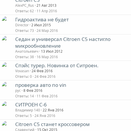
AlexPC_Rus
21 Авг 2013
Ответы
62
11 Апр 2016
Гидроактива не будет
Director
2 Июл 2015
Ответы
73
24 Мар 2016
Седан и универсал Citroen C5 настигло
микрообновление
Анатольевич
13 Июл 2012
Ответы
38
16 Мар 2016
Спэйс турер. Новинка от Ситроен.
Vovasan
24 Фев 2016
Ответы
0
24 Фев 2016
проверка авто по vin
рус
8 Фев 2016
Ответы
14
11 Фев 2016
СИТРОЕН С-6
Владимир 140
22 Янв 2016
Ответы
5
24 Янв 2016
Citroen C5 станет кроссовером
Славентий
15 Окт 2015