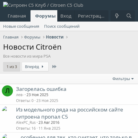
Главная
Форумы
Вход
Что нового?
Регистрация
Пользовател
Новые сообщения
Поиск сообщений
Главная
Форумы
Новости
Новости Citroёn
Все новости из мира PSA
Last
1 из 3
Вперёд
Фильтры
Загорелась ошибка
Л
лев-
23 Ноя 2025
Ответы
0
23 Ноя 2025
Из модельного ряда на российском сайте
ситроена пропал С5
AlexPC_Rus
23 Авг 2016
Ответы
16
11 Янв 2025
...особенно для тех, кто считает, что только в