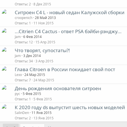
Ответы
2
8 Дек 2015
Ситроен С4 L - новый седан Калужской сборки
croopenich
28 Май 2013
Ответы
1
11 Ноя 2015
...Citrien C4 Cactus - ответ PSA бэйби-рэнджу...
Jam
6 Фев 2014
Ответы
12
15 Апр 2015
Что творят, супостаты?!
Jam
3 Дек 2014
Ответы
34
3 Апр 2015
Глава Citroen в России покидает свой пост
Lexx
24 Мар 2015
Ответы
7
24 Мар 2015
День рождения основателя ситроен
рус
5 Фев 2015
Ответы
1
5 Фев 2015
К 2020 году ds выпустит шесть новых моделей
SalinDen
11 Янв 2015
Ответы
2
13 Янв 2015