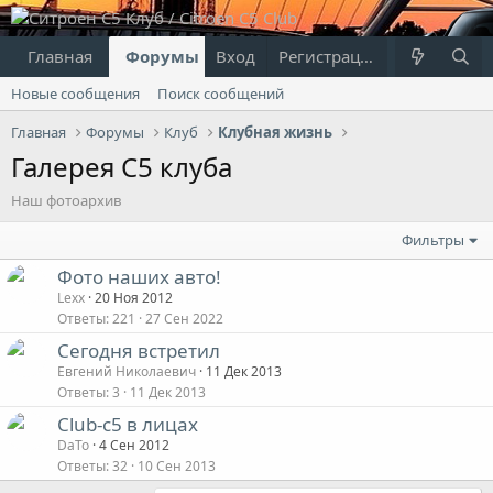
Главная
Форумы
Вход
Что нового?
Регистрация
Пользовател
Новые сообщения
Поиск сообщений
Главная
Форумы
Клуб
Клубная жизнь
Галерея С5 клуба
Наш фотоархив
Фильтры
Фото наших авто!
Lexx
20 Ноя 2012
Ответы
221
27 Сен 2022
Сегодня встретил
Евгений Николаевич
11 Дек 2013
Ответы
3
11 Дек 2013
Club-c5 в лицах
DaTo
4 Сен 2012
Ответы
32
10 Сен 2013