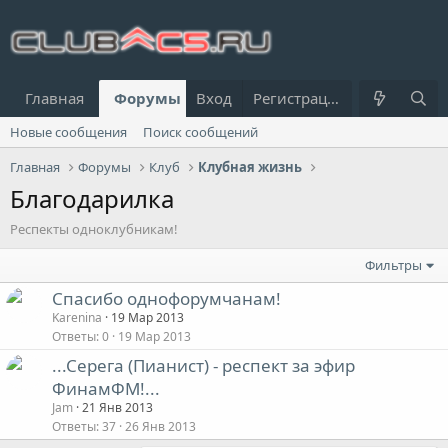
Главная
Форумы
Вход
Что нового?
Регистрация
Пользовател
Новые сообщения
Поиск сообщений
Главная
Форумы
Клуб
Клубная жизнь
Благодарилка
Респекты одноклубникам!
Фильтры
Спасибо однофорумчанам!
Karenina
19 Мар 2013
Ответы
0
19 Мар 2013
...Серега (Пианист) - респект за эфир
ФинамФМ!...
Jam
21 Янв 2013
Ответы
37
26 Янв 2013